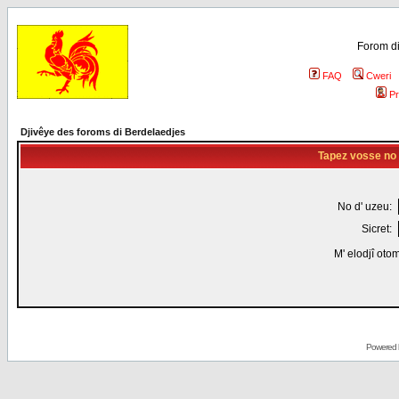
Forom di
FAQ
Cweri
Pr
Djivêye des foroms di Berdelaedjes
Tapez vosse no d
No d' uzeu:
Sicret:
M' elodjî oto
Powered