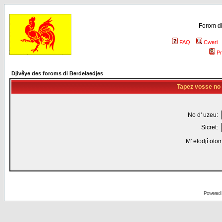
Forom di
FAQ
Cweri
Pr
Djivêye des foroms di Berdelaedjes
Tapez vosse no d
No d' uzeu:
Sicret:
M' elodjî oto
Powered