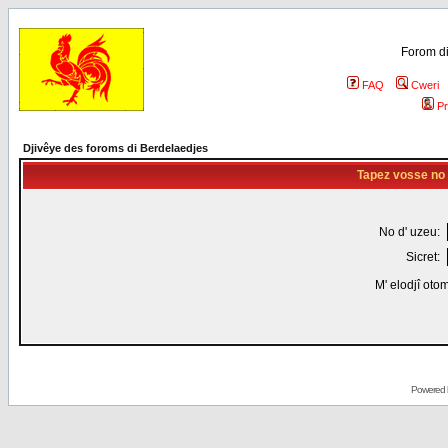
Forom di
FAQ
Cweri
Pr
Djivêye des foroms di Berdelaedjes
Tapez vosse no d
No d' uzeu:
Sicret:
M' elodjî oto
Powered