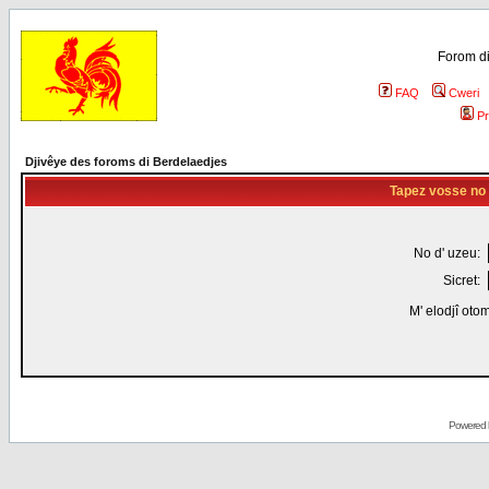
Forom di
FAQ
Cweri
Pr
Djivêye des foroms di Berdelaedjes
Tapez vosse no d
No d' uzeu:
Sicret:
M' elodjî oto
Powered