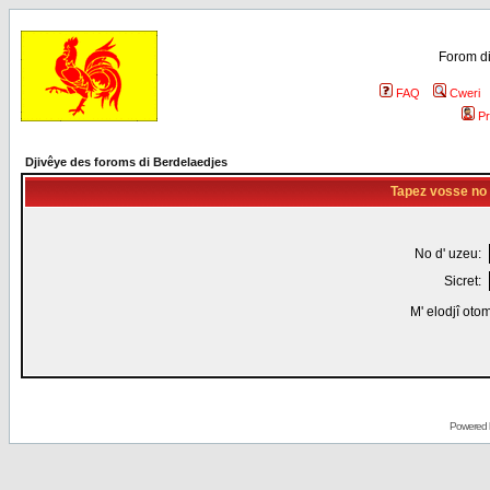
Forom di
FAQ
Cweri
Pr
Djivêye des foroms di Berdelaedjes
Tapez vosse no d
No d' uzeu:
Sicret:
M' elodjî oto
Powered