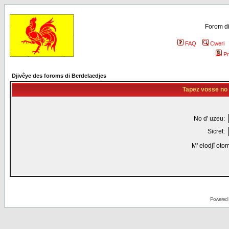
Forom di
FAQ
Cweri
Pr
Djivêye des foroms di Berdelaedjes
Tapez vosse no d
No d' uzeu:
Sicret:
M' elodjî oto
Powered