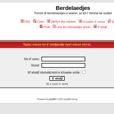
Berdelaedjes
Forom di berdelaedjes e walon, so tot l' minme ké sudjet
FAQ
Cweri
Djivêye des mimbes
Groupes d' uzeus
S
Profil
Lére les messaedjes privés
S' elodjî
Tapez vosse no d' elodjaedje eyet vosse sicret.
No d' uzeu:
Sicret:
M' elodjî otomaticmint a tchaeke vizite:
Dj' a rovyî m' sicret
Powered by
phpBB
© 2001 phpBB Group