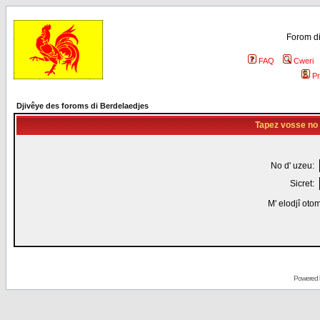
Forom di
FAQ
Cweri
Pr
Djivêye des foroms di Berdelaedjes
Tapez vosse no d
No d' uzeu:
Sicret:
M' elodjî oto
Powered