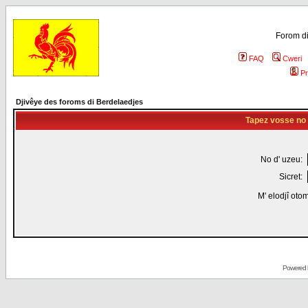
Forom di
FAQ
Cweri
Pr
Djivêye des foroms di Berdelaedjes
Tapez vosse no d
No d' uzeu:
Sicret:
M' elodjî oto
Powered