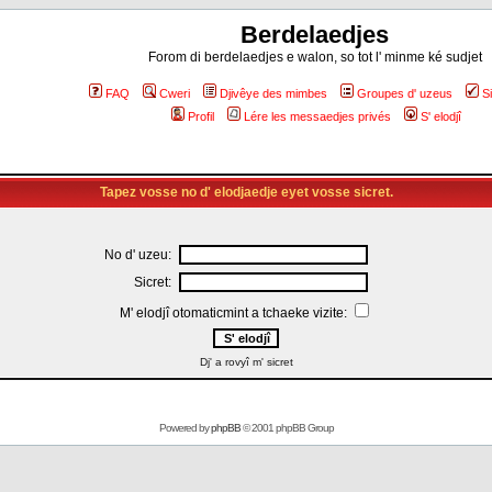
Berdelaedjes
Forom di berdelaedjes e walon, so tot l' minme ké sudjet
FAQ
Cweri
Djivêye des mimbes
Groupes d' uzeus
S
Profil
Lére les messaedjes privés
S' elodjî
Tapez vosse no d' elodjaedje eyet vosse sicret.
No d' uzeu:
Sicret:
M' elodjî otomaticmint a tchaeke vizite:
Dj' a rovyî m' sicret
Powered by
phpBB
© 2001 phpBB Group