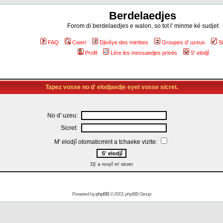
Berdelaedjes
Forom di berdelaedjes e walon, so tot l' minme ké sudjet
FAQ
Cweri
Djivêye des mimbes
Groupes d' uzeus
S
Profil
Lére les messaedjes privés
S' elodjî
Tapez vosse no d' elodjaedje eyet vosse sicret.
No d' uzeu:
Sicret:
M' elodjî otomaticmint a tchaeke vizite:
Dj' a rovyî m' sicret
Powered by
phpBB
© 2001 phpBB Group