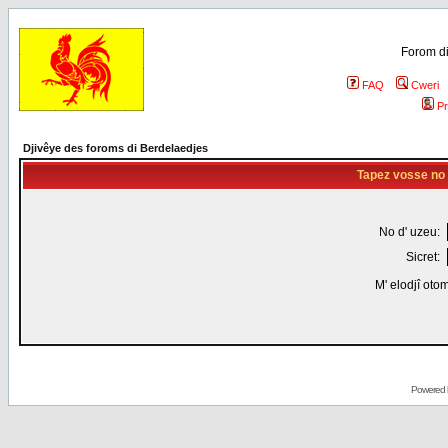
Forom di
FAQ
Cweri
Pr
Djivêye des foroms di Berdelaedjes
Tapez vosse no d
No d' uzeu:
Sicret:
M' elodjî oto
Powered