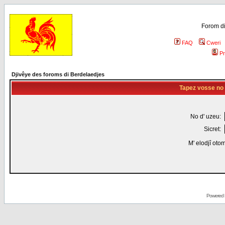
Forom di
FAQ
Cweri
Pr
Djivêye des foroms di Berdelaedjes
Tapez vosse no d
No d' uzeu:
Sicret:
M' elodjî oto
Powered