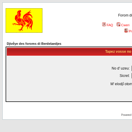
Forom di
FAQ
Cweri
Pr
Djivêye des foroms di Berdelaedjes
Tapez vosse no d
No d' uzeu:
Sicret:
M' elodjî oto
Powered