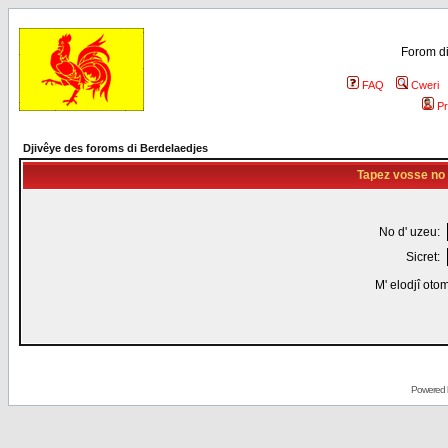
Forom di
FAQ
Cweri
Pr
Djivêye des foroms di Berdelaedjes
Tapez vosse no d
No d' uzeu:
Sicret:
M' elodjî oto
Powered