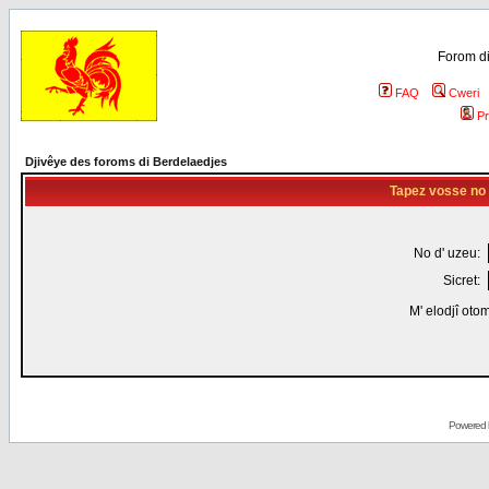
Forom di
FAQ
Cweri
Pr
Djivêye des foroms di Berdelaedjes
Tapez vosse no d
No d' uzeu:
Sicret:
M' elodjî oto
Powered