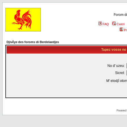
Forom di
FAQ
Cweri
Pr
Djivêye des foroms di Berdelaedjes
Tapez vosse no d
No d' uzeu:
Sicret:
M' elodjî oto
Powered