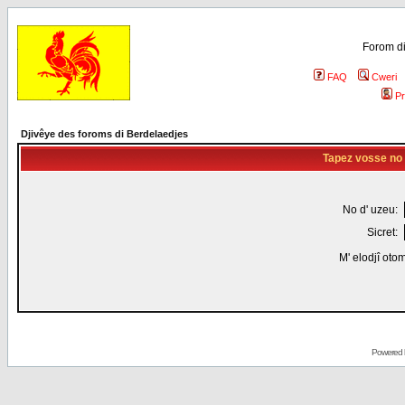
Forom di
FAQ
Cweri
Pr
Djivêye des foroms di Berdelaedjes
Tapez vosse no d
No d' uzeu:
Sicret:
M' elodjî oto
Powered