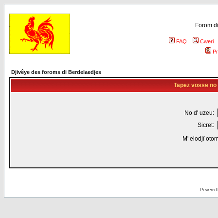
Forom di
FAQ
Cweri
Pr
Djivêye des foroms di Berdelaedjes
Tapez vosse no d
No d' uzeu:
Sicret:
M' elodjî oto
Powered