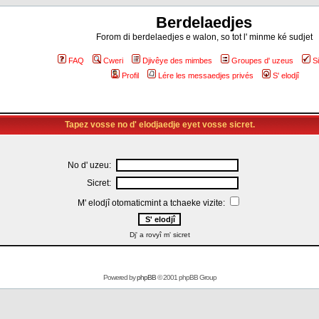
Berdelaedjes
Forom di berdelaedjes e walon, so tot l' minme ké sudjet
FAQ
Cweri
Djivêye des mimbes
Groupes d' uzeus
S
Profil
Lére les messaedjes privés
S' elodjî
Tapez vosse no d' elodjaedje eyet vosse sicret.
No d' uzeu:
Sicret:
M' elodjî otomaticmint a tchaeke vizite:
Dj' a rovyî m' sicret
Powered by
phpBB
© 2001 phpBB Group