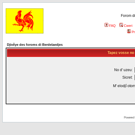
Forom di
FAQ
Cweri
Pr
Djivêye des foroms di Berdelaedjes
Tapez vosse no d
No d' uzeu:
Sicret:
M' elodjî oto
Powered