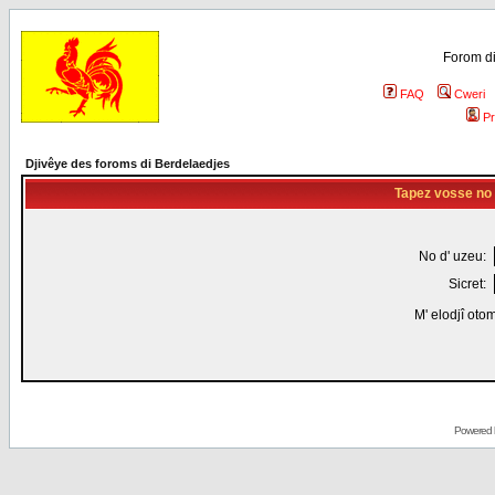
Forom di
FAQ
Cweri
Pr
Djivêye des foroms di Berdelaedjes
Tapez vosse no d
No d' uzeu:
Sicret:
M' elodjî oto
Powered