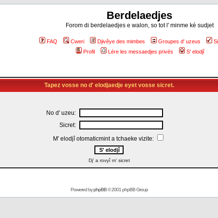
Berdelaedjes
Forom di berdelaedjes e walon, so tot l' minme ké sudjet
FAQ
Cweri
Djivêye des mimbes
Groupes d' uzeus
S
Profil
Lére les messaedjes privés
S' elodjî
Tapez vosse no d' elodjaedje eyet vosse sicret.
No d' uzeu:
Sicret:
M' elodjî otomaticmint a tchaeke vizite:
Dj' a rovyî m' sicret
Powered by
phpBB
© 2001 phpBB Group