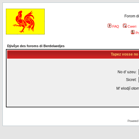
Forom di
FAQ
Cweri
Pr
Djivêye des foroms di Berdelaedjes
Tapez vosse no d
No d' uzeu:
Sicret:
M' elodjî oto
Powered