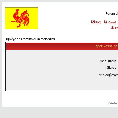
Forom di
FAQ
Cweri
Pr
Djivêye des foroms di Berdelaedjes
Tapez vosse no d
No d' uzeu:
Sicret:
M' elodjî oto
Powered