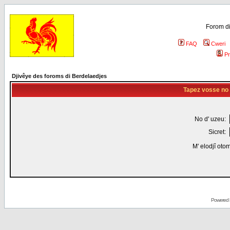
Forom di
FAQ
Cweri
Pr
Djivêye des foroms di Berdelaedjes
Tapez vosse no d
No d' uzeu:
Sicret:
M' elodjî oto
Powered