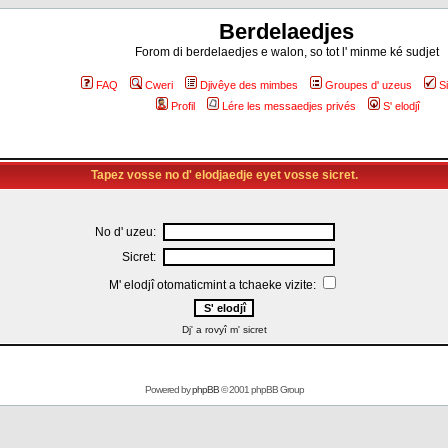
Berdelaedjes
Forom di berdelaedjes e walon, so tot l' minme ké sudjet
FAQ
Cweri
Djivêye des mimbes
Groupes d' uzeus
S
Profil
Lére les messaedjes privés
S' elodjî
Tapez vosse no d' elodjaedje eyet vosse sicret.
No d' uzeu:
Sicret:
M' elodjî otomaticmint a tchaeke vizite:
Dj' a rovyî m' sicret
Powered by
phpBB
© 2001 phpBB Group