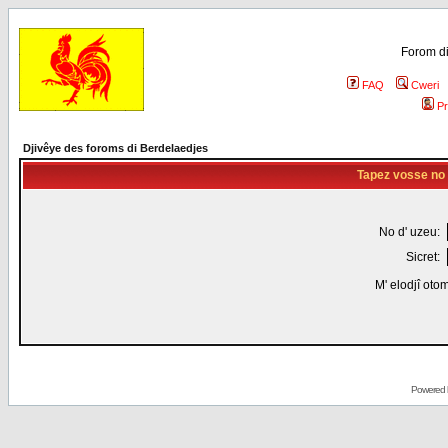
Forom di
FAQ
Cweri
Pr
Djivêye des foroms di Berdelaedjes
Tapez vosse no d
No d' uzeu:
Sicret:
M' elodjî oto
Powered