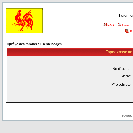
Forom di
FAQ
Cweri
Pr
Djivêye des foroms di Berdelaedjes
Tapez vosse no d
No d' uzeu:
Sicret:
M' elodjî oto
Powered