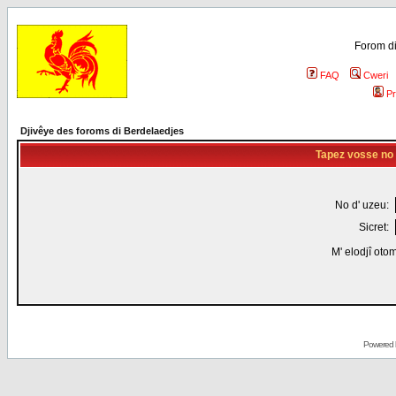
Forom di
FAQ
Cweri
Pr
Djivêye des foroms di Berdelaedjes
Tapez vosse no d
No d' uzeu:
Sicret:
M' elodjî oto
Powered