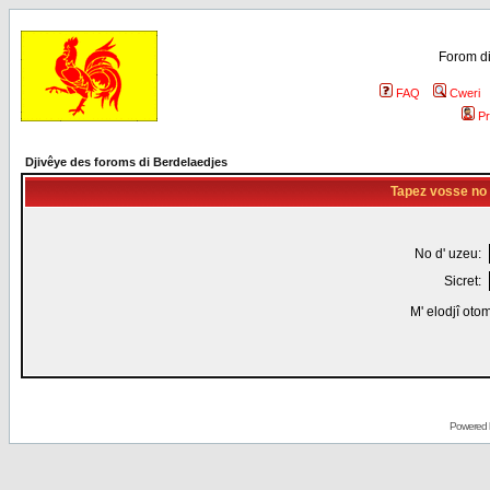
Forom di
FAQ
Cweri
Pr
Djivêye des foroms di Berdelaedjes
Tapez vosse no d
No d' uzeu:
Sicret:
M' elodjî oto
Powered