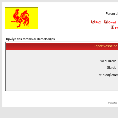
Forom di
FAQ
Cweri
Pr
Djivêye des foroms di Berdelaedjes
Tapez vosse no d
No d' uzeu:
Sicret:
M' elodjî oto
Powered