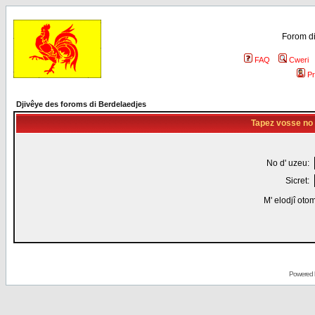
Forom di
FAQ
Cweri
Pr
Djivêye des foroms di Berdelaedjes
Tapez vosse no d
No d' uzeu:
Sicret:
M' elodjî oto
Powered