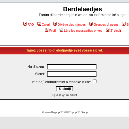
Berdelaedjes
Forom di berdelaedjes e walon, so tot l' minme ké sudjet
FAQ
Cweri
Djivêye des mimbes
Groupes d' uzeus
S
Profil
Lére les messaedjes privés
S' elodjî
Tapez vosse no d' elodjaedje eyet vosse sicret.
No d' uzeu:
Sicret:
M' elodjî otomaticmint a tchaeke vizite:
Dj' a rovyî m' sicret
Powered by
phpBB
© 2001 phpBB Group