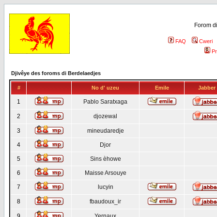
Forom di
FAQ
Cweri
Pr
Djivêye des foroms di Berdelaedjes
#
No d' uzeu
Emile
Jabber
1
Pablo Saratxaga
2
djozewal
3
mineudaredje
4
Djor
5
Sins èhowe
6
Maisse Arsouye
7
lucyin
8
fbaudoux_ir
9
Yernaux