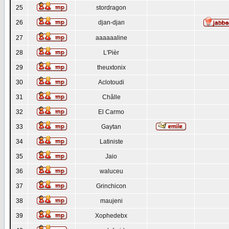
25
stordragon
26
djan-djan
27
aaaaaaline
28
L'Pièr
29
theuxtonix
30
Aclotoudi
31
Châlle
32
El Carmo
33
Gaytan
34
Latiniste
35
Jaio
36
waluceu
37
Grinchicon
38
maujeni
39
Xophedebx