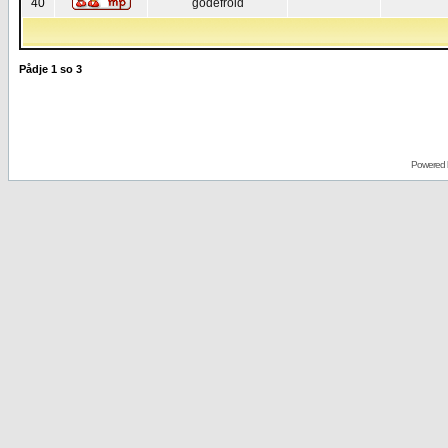
40
godefroid
Pådje
1
so
3
Powered