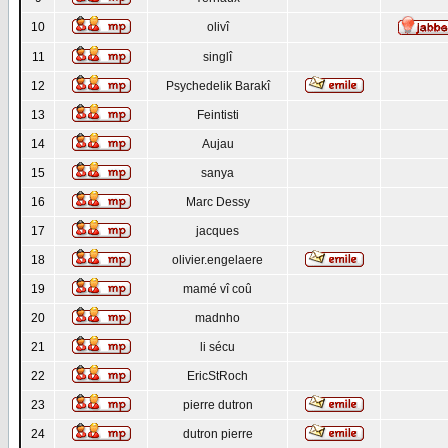
10
olivî
11
singlî
12
Psychedelik Barakî
13
Feintisti
14
Aujau
15
sanya
16
Marc Dessy
17
jacques
18
olivier.engelaere
19
mamé vî coû
20
madnho
21
li sécu
22
EricStRoch
23
pierre dutron
24
dutron pierre