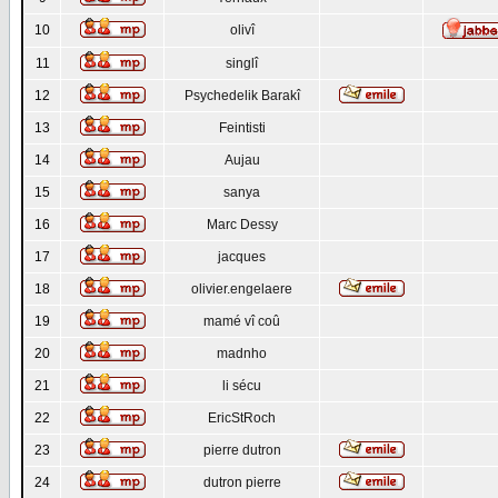
10
olivî
11
singlî
12
Psychedelik Barakî
13
Feintisti
14
Aujau
15
sanya
16
Marc Dessy
17
jacques
18
olivier.engelaere
19
mamé vî coû
20
madnho
21
li sécu
22
EricStRoch
23
pierre dutron
24
dutron pierre