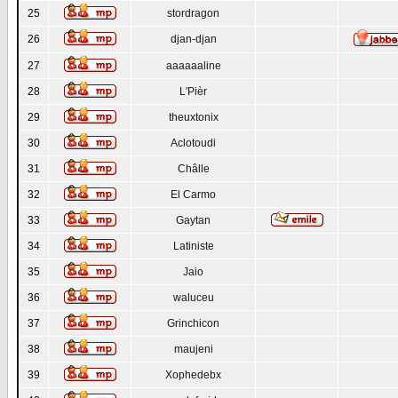
25
stordragon
26
djan-djan
27
aaaaaaline
28
L'Pièr
29
theuxtonix
30
Aclotoudi
31
Châlle
32
El Carmo
33
Gaytan
34
Latiniste
35
Jaio
36
waluceu
37
Grinchicon
38
maujeni
39
Xophedebx