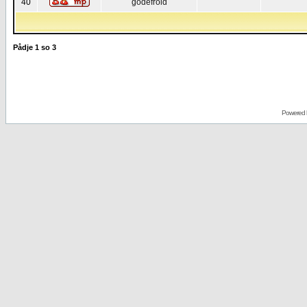
40
godefroid
Pådje
1
so
3
Powered