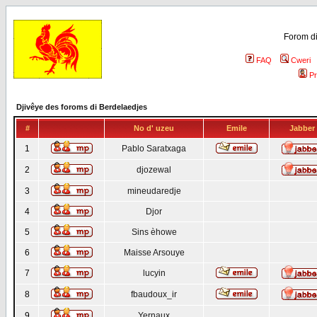
Forom di
FAQ
Cweri
Pr
Djivêye des foroms di Berdelaedjes
#
No d' uzeu
Emile
Jabber
1
Pablo Saratxaga
2
djozewal
3
mineudaredje
4
Djor
5
Sins èhowe
6
Maisse Arsouye
7
lucyin
8
fbaudoux_ir
9
Yernaux