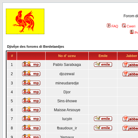
Forom di
FAQ
Cweri
Pr
Djivêye des foroms di Berdelaedjes
#
No d' uzeu
Emile
Jabber
1
Pablo Saratxaga
2
djozewal
3
mineudaredje
4
Djor
5
Sins èhowe
6
Maisse Arsouye
7
lucyin
8
fbaudoux_ir
9
Yernaux