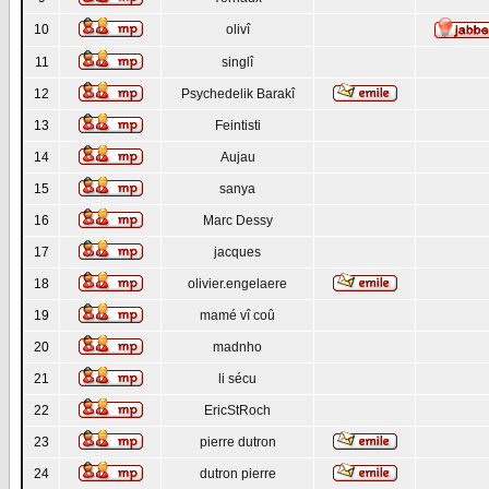
10
olivî
11
singlî
12
Psychedelik Barakî
13
Feintisti
14
Aujau
15
sanya
16
Marc Dessy
17
jacques
18
olivier.engelaere
19
mamé vî coû
20
madnho
21
li sécu
22
EricStRoch
23
pierre dutron
24
dutron pierre