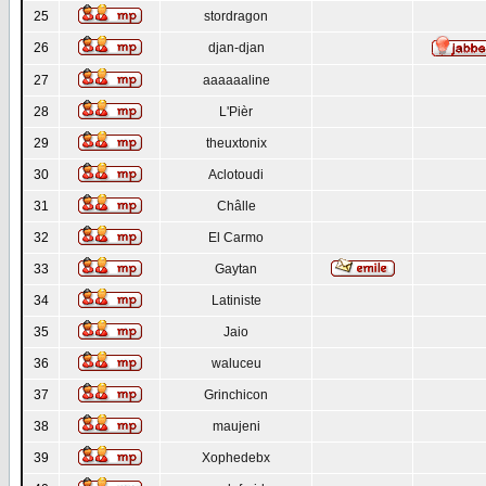
25
stordragon
26
djan-djan
27
aaaaaaline
28
L'Pièr
29
theuxtonix
30
Aclotoudi
31
Châlle
32
El Carmo
33
Gaytan
34
Latiniste
35
Jaio
36
waluceu
37
Grinchicon
38
maujeni
39
Xophedebx