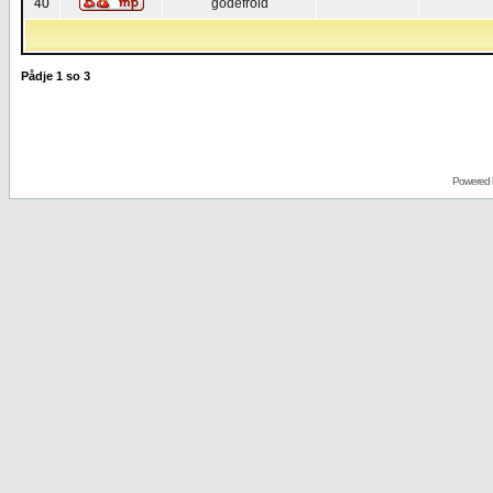
40
godefroid
Pådje
1
so
3
Powered