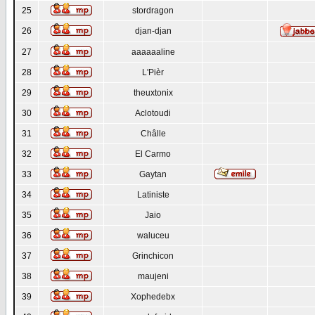
25
stordragon
26
djan-djan
27
aaaaaaline
28
L'Pièr
29
theuxtonix
30
Aclotoudi
31
Châlle
32
El Carmo
33
Gaytan
34
Latiniste
35
Jaio
36
waluceu
37
Grinchicon
38
maujeni
39
Xophedebx