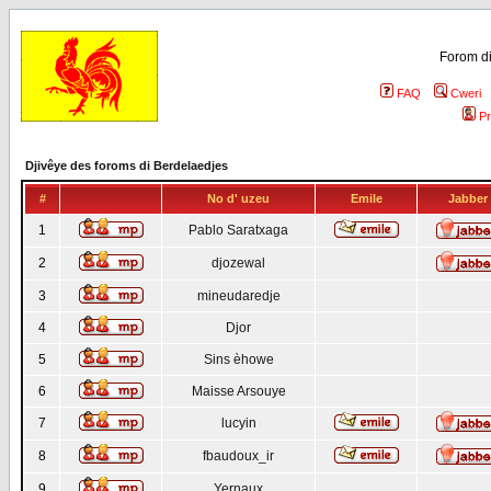
Forom di
FAQ
Cweri
Pr
Djivêye des foroms di Berdelaedjes
#
No d' uzeu
Emile
Jabber
1
Pablo Saratxaga
2
djozewal
3
mineudaredje
4
Djor
5
Sins èhowe
6
Maisse Arsouye
7
lucyin
8
fbaudoux_ir
9
Yernaux