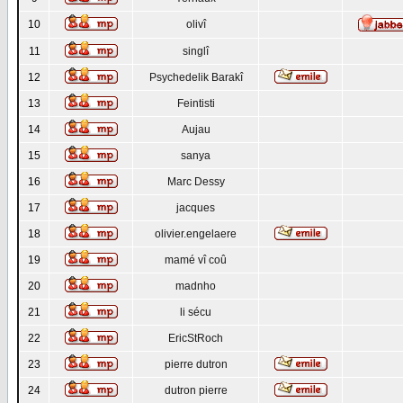
10
olivî
11
singlî
12
Psychedelik Barakî
13
Feintisti
14
Aujau
15
sanya
16
Marc Dessy
17
jacques
18
olivier.engelaere
19
mamé vî coû
20
madnho
21
li sécu
22
EricStRoch
23
pierre dutron
24
dutron pierre