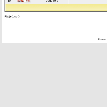
40
godefroid
Pådje
1
so
3
Powered