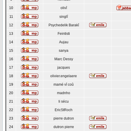
10
olivî
11
singlî
12
Psychedelik Barakî
13
Feintisti
14
Aujau
15
sanya
16
Marc Dessy
17
jacques
18
olivier.engelaere
19
mamé vî coû
20
madnho
21
li sécu
22
EricStRoch
23
pierre dutron
24
dutron pierre