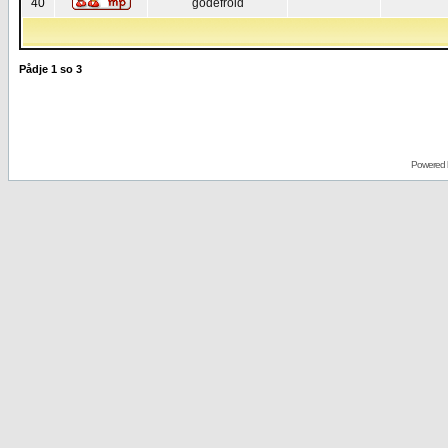
40
godefroid
Pådje
1
so
3
Powered