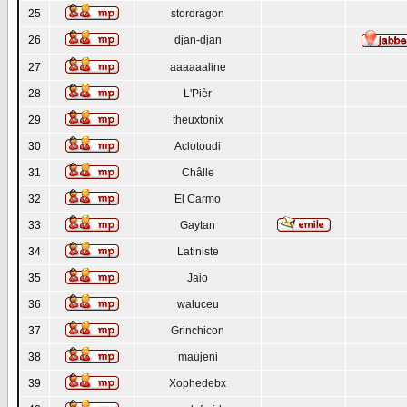
25
stordragon
26
djan-djan
27
aaaaaaline
28
L'Pièr
29
theuxtonix
30
Aclotoudi
31
Châlle
32
El Carmo
33
Gaytan
34
Latiniste
35
Jaio
36
waluceu
37
Grinchicon
38
maujeni
39
Xophedebx