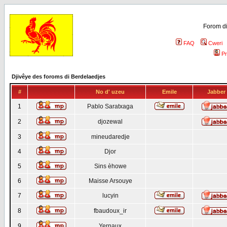
Forom di
FAQ
Cweri
Pr
Djivêye des foroms di Berdelaedjes
#
No d' uzeu
Emile
Jabber
1
Pablo Saratxaga
2
djozewal
3
mineudaredje
4
Djor
5
Sins èhowe
6
Maisse Arsouye
7
lucyin
8
fbaudoux_ir
9
Yernaux