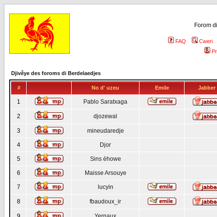
Forom di
FAQ
Cweri
Pr
Djivêye des foroms di Berdelaedjes
#
No d' uzeu
Emile
Jabber
1
Pablo Saratxaga
2
djozewal
3
mineudaredje
4
Djor
5
Sins èhowe
6
Maisse Arsouye
7
lucyin
8
fbaudoux_ir
9
Yernaux