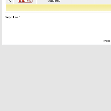
40
godefroid
Pådje
1
so
3
Powered