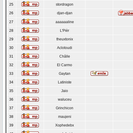
25
stordragon
26
djan-djan
27
aaaaaaline
28
L'Pièr
29
theuxtonix
30
Aclotoudi
31
Châlle
32
El Carmo
33
Gaytan
34
Latiniste
35
Jaio
36
waluceu
37
Grinchicon
38
maujeni
39
Xophedebx