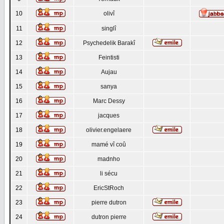
10
olivî
11
singlî
12
Psychedelik Barakî
13
Feintisti
14
Aujau
15
sanya
16
Marc Dessy
17
jacques
18
olivier.engelaere
19
mamé vî coû
20
madnho
21
li sécu
22
EricStRoch
23
pierre dutron
24
dutron pierre