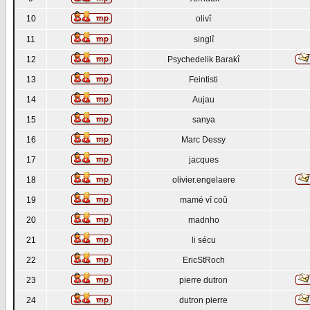
10
olivî
11
singlî
12
Psychedelik Barakî
13
Feintisti
14
Aujau
15
sanya
16
Marc Dessy
17
jacques
18
olivier.engelaere
19
mamé vî coû
20
madnho
21
li sécu
22
EricStRoch
23
pierre dutron
24
dutron pierre