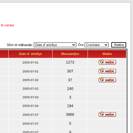
i fé mimbe
Sôre di relijhaedje:
Ôre
Date d' arivêye
Messaedjes
Waibe
1273
2005-07-01
307
2005-07-01
37
2005-07-02
240
2005-07-02
3
2005-07-03
194
2005-07-04
3966
2005-07-07
5
2005-07-07
9
2005-07-07