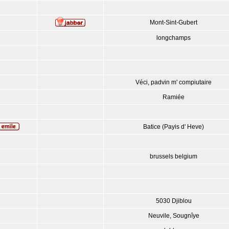
Mont-Sint-Gubert
longchamps
Véci, padvin m' compiutaire
Ramiée
Batice (Payis d' Heve)
brussels belgium
5030 Djiblou
Neuvile, Sougnîye