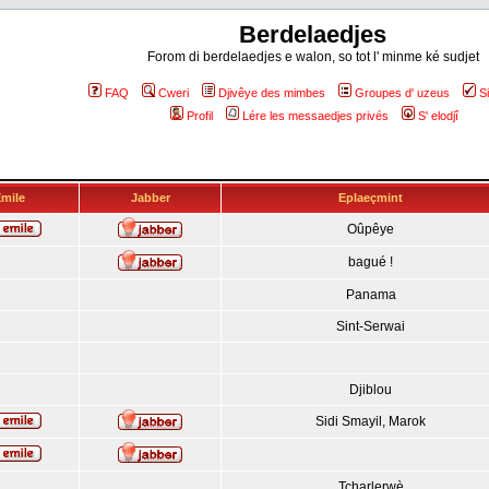
Berdelaedjes
Forom di berdelaedjes e walon, so tot l' minme ké sudjet
FAQ
Cweri
Djivêye des mimbes
Groupes d' uzeus
S
Profil
Lére les messaedjes privés
S' elodjî
mile
Jabber
Eplaeçmint
Oûpêye
bagué !
Panama
Sint-Serwai
Djiblou
Sidi Smayil, Marok
Tcharlerwè