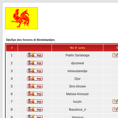
Djivêye des foroms di Berdelaedjes
#
No d' uzeu
E
1
Pablo Saratxaga
2
djozewal
3
mineudaredje
4
Djor
5
Sins èhowe
6
Maisse Arsouye
7
lucyin
8
fbaudoux_ir
9
Yernaux