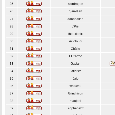
25
stordragon
26
djan-djan
27
aaaaaaline
28
L'Pièr
29
theuxtonix
30
Aclotoudi
31
Châlle
32
El Carmo
33
Gaytan
34
Latiniste
35
Jaio
36
waluceu
37
Grinchicon
38
maujeni
39
Xophedebx