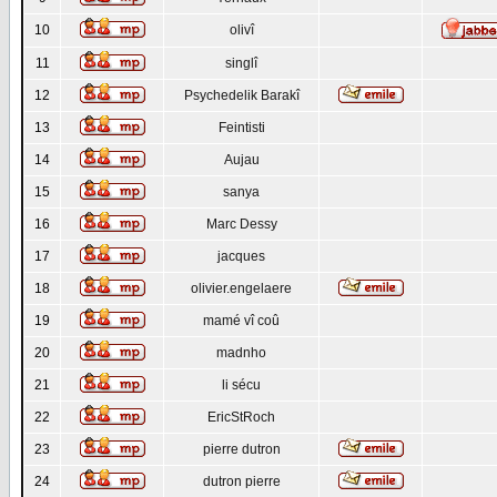
10
olivî
11
singlî
12
Psychedelik Barakî
13
Feintisti
14
Aujau
15
sanya
16
Marc Dessy
17
jacques
18
olivier.engelaere
19
mamé vî coû
20
madnho
21
li sécu
22
EricStRoch
23
pierre dutron
24
dutron pierre