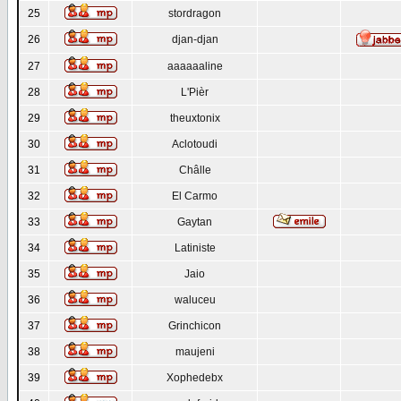
25
stordragon
26
djan-djan
27
aaaaaaline
28
L'Pièr
29
theuxtonix
30
Aclotoudi
31
Châlle
32
El Carmo
33
Gaytan
34
Latiniste
35
Jaio
36
waluceu
37
Grinchicon
38
maujeni
39
Xophedebx