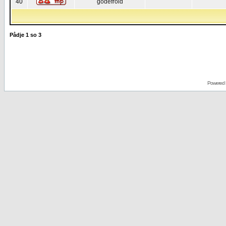
40
godefroid
Pådje
1
so
3
Powered