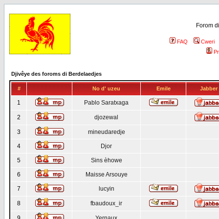
Forom di
FAQ
Cweri
Pr
Djivêye des foroms di Berdelaedjes
#
No d' uzeu
Emile
Jabber
1
Pablo Saratxaga
2
djozewal
3
mineudaredje
4
Djor
5
Sins èhowe
6
Maisse Arsouye
7
lucyin
8
fbaudoux_ir
9
Yernaux