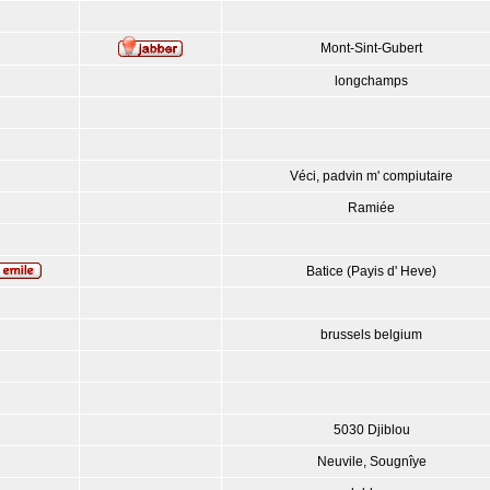
Mont-Sint-Gubert
longchamps
Véci, padvin m' compiutaire
Ramiée
Batice (Payis d' Heve)
brussels belgium
5030 Djiblou
Neuvile, Sougnîye