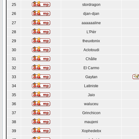
25
stordragon
26
djan-djan
27
aaaaaaline
28
L'Pièr
29
theuxtonix
30
Aclotoudi
31
Châlle
32
El Carmo
33
Gaytan
34
Latiniste
35
Jaio
36
waluceu
37
Grinchicon
38
maujeni
39
Xophedebx