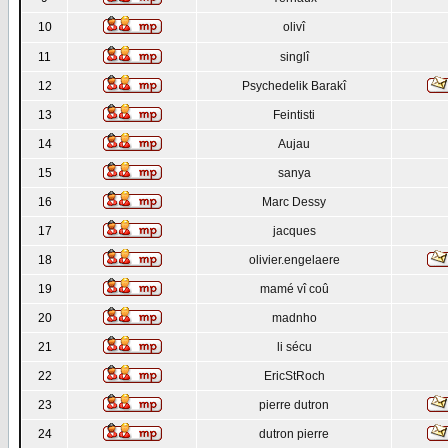
10
olivî
11
singlî
12
Psychedelik Barakî
13
Feintisti
14
Aujau
15
sanya
16
Marc Dessy
17
jacques
18
olivier.engelaere
19
mamé vî coû
20
madnho
21
li sécu
22
EricStRoch
23
pierre dutron
24
dutron pierre