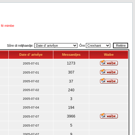
i fé mimbe
Sôre di relijhaedje:
Ôre
Date d' arivêye
Messaedjes
Waibe
1273
2005-07-01
307
2005-07-01
37
2005-07-02
240
2005-07-02
3
2005-07-03
194
2005-07-04
3966
2005-07-07
5
2005-07-07
9
2005-07-07