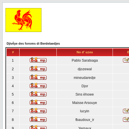
Djivêye des foroms di Berdelaedjes
#
No d' uzeu
E
1
Pablo Saratxaga
2
djozewal
3
mineudaredje
4
Djor
5
Sins èhowe
6
Maisse Arsouye
7
lucyin
8
fbaudoux_ir
9
Yernaux