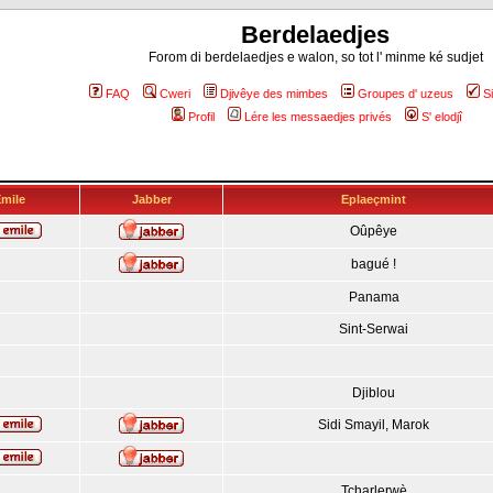
Berdelaedjes
Forom di berdelaedjes e walon, so tot l' minme ké sudjet
FAQ
Cweri
Djivêye des mimbes
Groupes d' uzeus
S
Profil
Lére les messaedjes privés
S' elodjî
mile
Jabber
Eplaeçmint
Oûpêye
bagué !
Panama
Sint-Serwai
Djiblou
Sidi Smayil, Marok
Tcharlerwè