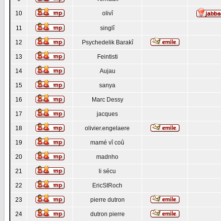
10
olivî
11
singlî
12
Psychedelik Barakî
13
Feintisti
14
Aujau
15
sanya
16
Marc Dessy
17
jacques
18
olivier.engelaere
19
mamé vî coû
20
madnho
21
li sécu
22
EricStRoch
23
pierre dutron
24
dutron pierre