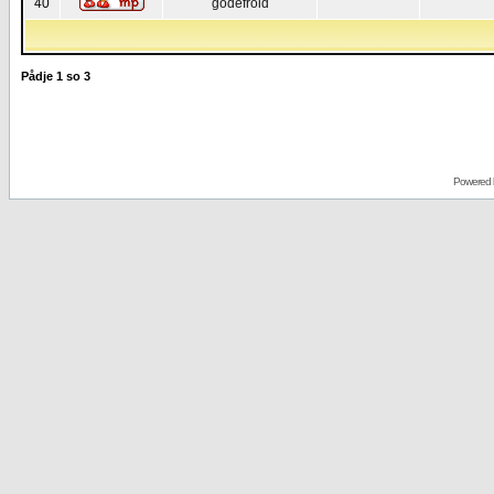
40
godefroid
Pådje
1
so
3
Powered