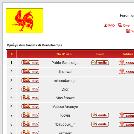
Forom di
FAQ
Cweri
Pr
Djivêye des foroms di Berdelaedjes
#
No d' uzeu
Emile
Jabber
1
Pablo Saratxaga
2
djozewal
3
mineudaredje
4
Djor
5
Sins èhowe
6
Maisse Arsouye
7
lucyin
8
fbaudoux_ir
9
Yernaux