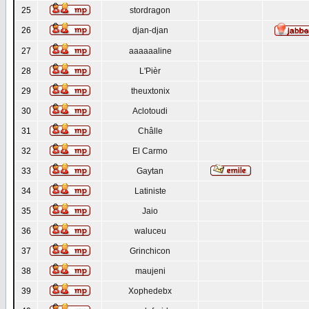
25
stordragon
26
djan-djan
27
aaaaaaline
28
L'Pièr
29
theuxtonix
30
Aclotoudi
31
Châlle
32
El Carmo
33
Gaytan
34
Latiniste
35
Jaio
36
waluceu
37
Grinchicon
38
maujeni
39
Xophedebx