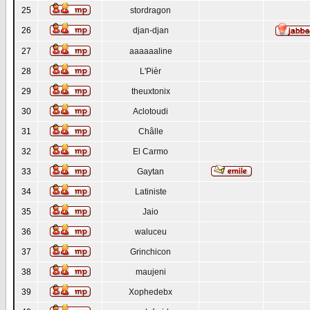
25
stordragon
26
djan-djan
27
aaaaaaline
28
L'Pièr
29
theuxtonix
30
Aclotoudi
31
Châlle
32
El Carmo
33
Gaytan
34
Latiniste
35
Jaio
36
waluceu
37
Grinchicon
38
maujeni
39
Xophedebx