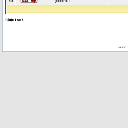
40
godefroid
Pådje
1
so
3
Powered