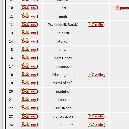
10
olivî
11
singlî
12
Psychedelik Barakî
13
Feintisti
14
Aujau
15
sanya
16
Marc Dessy
17
jacques
18
olivier.engelaere
19
mamé vî coû
20
madnho
21
li sécu
22
EricStRoch
23
pierre dutron
24
dutron pierre