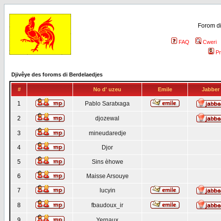
Forom di
FAQ
Cweri
Pr
Djivêye des foroms di Berdelaedjes
#
No d' uzeu
Emile
Jabber
1
Pablo Saratxaga
2
djozewal
3
mineudaredje
4
Djor
5
Sins èhowe
6
Maisse Arsouye
7
lucyin
8
fbaudoux_ir
9
Yernaux