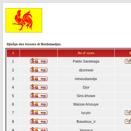
Djivêye des foroms di Berdelaedjes
#
No d' uzeu
E
1
Pablo Saratxaga
2
djozewal
3
mineudaredje
4
Djor
5
Sins èhowe
6
Maisse Arsouye
7
lucyin
8
fbaudoux_ir
9
Yernaux