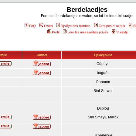
Berdelaedjes
Forom di berdelaedjes e walon, so tot l' minme ké sudjet
FAQ
Cweri
Djivêye des mimbes
Groupes d' uzeus
S
Profil
Lére les messaedjes privés
S' elodjî
mile
Jabber
Eplaeçmint
Oûpêye
bagué !
Panama
Sint-Serwai
Djiblou
Sidi Smayil, Marok
Tcharlerwè