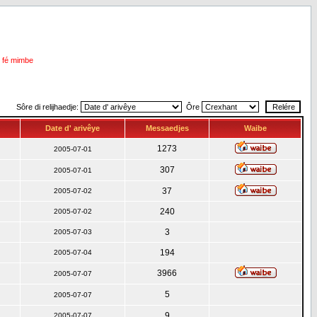
i fé mimbe
Sôre di relijhaedje:
Ôre
Date d' arivêye
Messaedjes
Waibe
1273
2005-07-01
307
2005-07-01
37
2005-07-02
240
2005-07-02
3
2005-07-03
194
2005-07-04
3966
2005-07-07
5
2005-07-07
9
2005-07-07