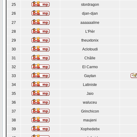
25
stordragon
26
djan-djan
27
aaaaaaline
28
L'Pièr
29
theuxtonix
30
Aclotoudi
31
Châlle
32
El Carmo
33
Gaytan
34
Latiniste
35
Jaio
36
waluceu
37
Grinchicon
38
maujeni
39
Xophedebx