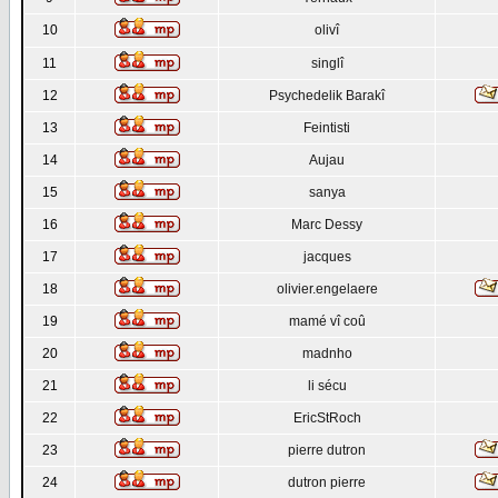
10
olivî
11
singlî
12
Psychedelik Barakî
13
Feintisti
14
Aujau
15
sanya
16
Marc Dessy
17
jacques
18
olivier.engelaere
19
mamé vî coû
20
madnho
21
li sécu
22
EricStRoch
23
pierre dutron
24
dutron pierre