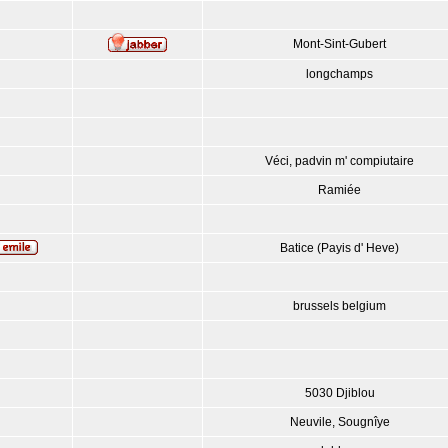
Mont-Sint-Gubert
longchamps
Véci, padvin m' compiutaire
Ramiée
Batice (Payis d' Heve)
brussels belgium
5030 Djiblou
Neuvile, Sougnîye