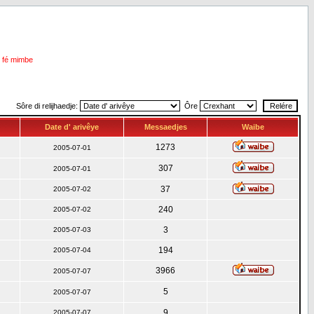
i fé mimbe
Sôre di relijhaedje:
Ôre
Date d' arivêye
Messaedjes
Waibe
1273
2005-07-01
307
2005-07-01
37
2005-07-02
240
2005-07-02
3
2005-07-03
194
2005-07-04
3966
2005-07-07
5
2005-07-07
9
2005-07-07