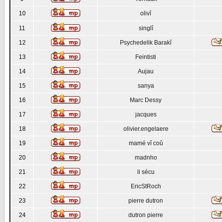
10
olivî
11
singlî
12
Psychedelik Barakî
13
Feintisti
14
Aujau
15
sanya
16
Marc Dessy
17
jacques
18
olivier.engelaere
19
mamé vî coû
20
madnho
21
li sécu
22
EricStRoch
23
pierre dutron
24
dutron pierre