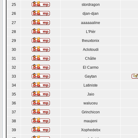
25
stordragon
26
djan-djan
27
aaaaaaline
28
L'Pièr
29
theuxtonix
30
Aclotoudi
31
Châlle
32
El Carmo
33
Gaytan
34
Latiniste
35
Jaio
36
waluceu
37
Grinchicon
38
maujeni
39
Xophedebx