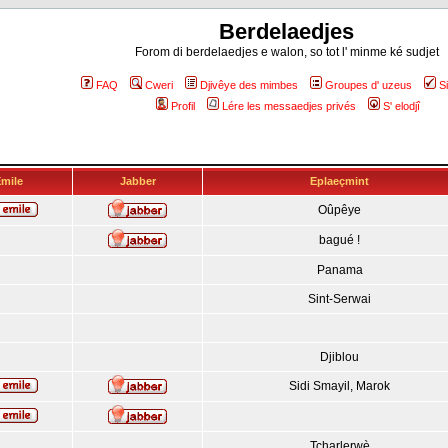
Berdelaedjes
Forom di berdelaedjes e walon, so tot l' minme ké sudjet
FAQ
Cweri
Djivêye des mimbes
Groupes d' uzeus
S
Profil
Lére les messaedjes privés
S' elodjî
mile
Jabber
Eplaeçmint
Oûpêye
bagué !
Panama
Sint-Serwai
Djiblou
Sidi Smayil, Marok
Tcharlerwè