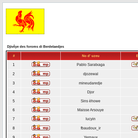
Djivêye des foroms di Berdelaedjes
#
No d' uzeu
E
1
Pablo Saratxaga
2
djozewal
3
mineudaredje
4
Djor
5
Sins èhowe
6
Maisse Arsouye
7
lucyin
8
fbaudoux_ir
9
Yernaux