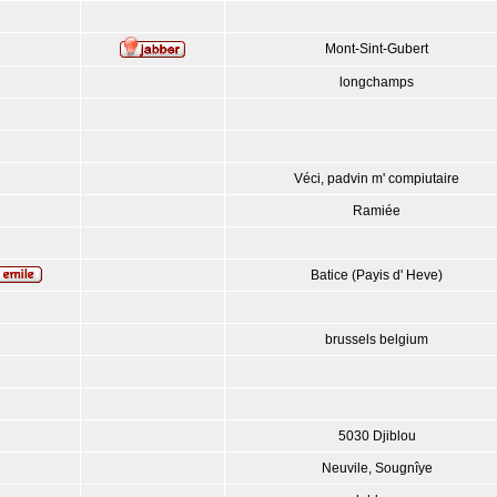
Mont-Sint-Gubert
longchamps
Véci, padvin m' compiutaire
Ramiée
Batice (Payis d' Heve)
brussels belgium
5030 Djiblou
Neuvile, Sougnîye