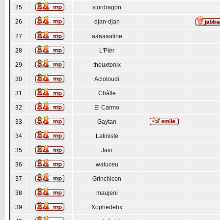
25
stordragon
26
djan-djan
27
aaaaaaline
28
L'Pièr
29
theuxtonix
30
Aclotoudi
31
Châlle
32
El Carmo
33
Gaytan
34
Latiniste
35
Jaio
36
waluceu
37
Grinchicon
38
maujeni
39
Xophedebx