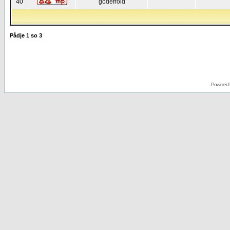
40
godefroid
Pådje
1
so
3
Powered