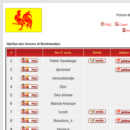
Forom di
FAQ
Cweri
Pr
Djivêye des foroms di Berdelaedjes
#
No d' uzeu
Emile
Jabber
1
Pablo Saratxaga
2
djozewal
3
mineudaredje
4
Djor
5
Sins èhowe
6
Maisse Arsouye
7
lucyin
8
fbaudoux_ir
9
Yernaux