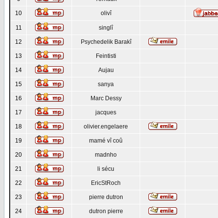
10
olivî
11
singlî
12
Psychedelik Barakî
13
Feintisti
14
Aujau
15
sanya
16
Marc Dessy
17
jacques
18
olivier.engelaere
19
mamé vî coû
20
madnho
21
li sécu
22
EricStRoch
23
pierre dutron
24
dutron pierre