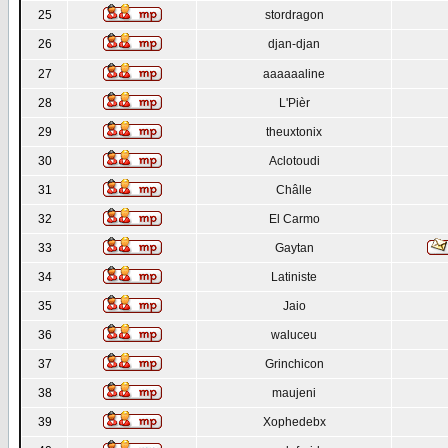
25
stordragon
26
djan-djan
27
aaaaaaline
28
L'Pièr
29
theuxtonix
30
Aclotoudi
31
Châlle
32
El Carmo
33
Gaytan
34
Latiniste
35
Jaio
36
waluceu
37
Grinchicon
38
maujeni
39
Xophedebx