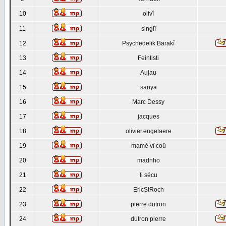
10
olivî
11
singlî
12
Psychedelik Barakî
13
Feintisti
14
Aujau
15
sanya
16
Marc Dessy
17
jacques
18
olivier.engelaere
19
mamé vî coû
20
madnho
21
li sécu
22
EricStRoch
23
pierre dutron
24
dutron pierre