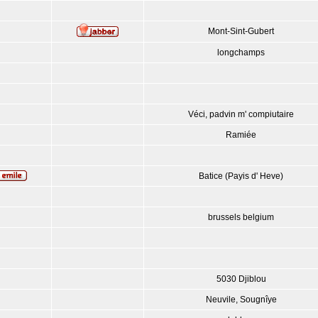
Mont-Sint-Gubert
longchamps
Véci, padvin m' compiutaire
Ramiée
Batice (Payis d' Heve)
brussels belgium
5030 Djiblou
Neuvile, Sougnîye