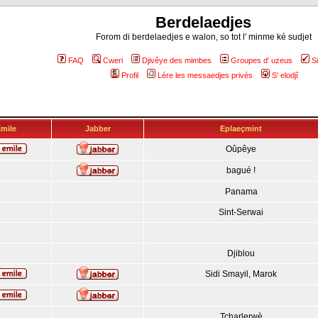
Berdelaedjes
Forom di berdelaedjes e walon, so tot l' minme ké sudjet
FAQ
Cweri
Djivêye des mimbes
Groupes d' uzeus
S
Profil
Lére les messaedjes privés
S' elodjî
mile
Jabber
Eplaeçmint
Oûpêye
bagué !
Panama
Sint-Serwai
Djiblou
Sidi Smayil, Marok
Tcharlerwè