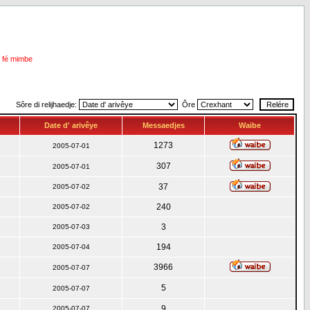
i fé mimbe
Sôre di relijhaedje:
Ôre
Date d' arivêye
Messaedjes
Waibe
1273
2005-07-01
307
2005-07-01
37
2005-07-02
240
2005-07-02
3
2005-07-03
194
2005-07-04
3966
2005-07-07
5
2005-07-07
9
2005-07-07