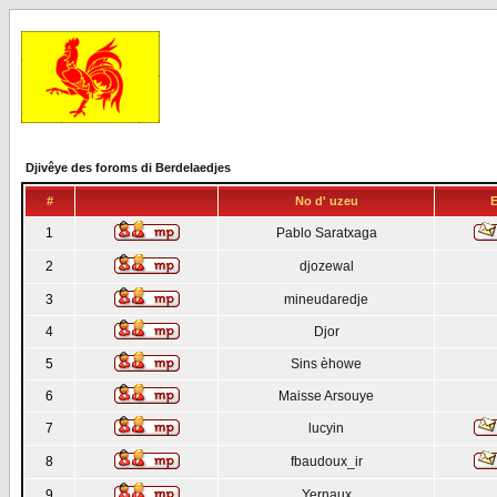
Djivêye des foroms di Berdelaedjes
#
No d' uzeu
E
1
Pablo Saratxaga
2
djozewal
3
mineudaredje
4
Djor
5
Sins èhowe
6
Maisse Arsouye
7
lucyin
8
fbaudoux_ir
9
Yernaux