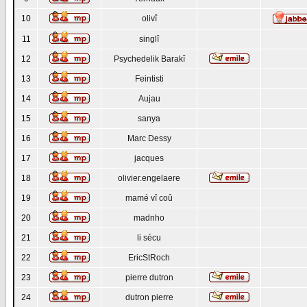
10
olivî
11
singlî
12
Psychedelik Barakî
13
Feintisti
14
Aujau
15
sanya
16
Marc Dessy
17
jacques
18
olivier.engelaere
19
mamé vî coû
20
madnho
21
li sécu
22
EricStRoch
23
pierre dutron
24
dutron pierre