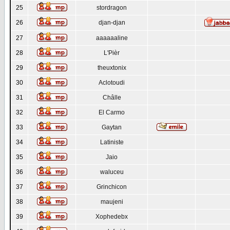
25
stordragon
26
djan-djan
27
aaaaaaline
28
L'Pièr
29
theuxtonix
30
Aclotoudi
31
Châlle
32
El Carmo
33
Gaytan
34
Latiniste
35
Jaio
36
waluceu
37
Grinchicon
38
maujeni
39
Xophedebx