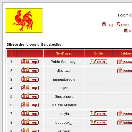
Forom di
FAQ
Cweri
Pr
Djivêye des foroms di Berdelaedjes
#
No d' uzeu
Emile
Jabber
1
Pablo Saratxaga
2
djozewal
3
mineudaredje
4
Djor
5
Sins èhowe
6
Maisse Arsouye
7
lucyin
8
fbaudoux_ir
9
Yernaux