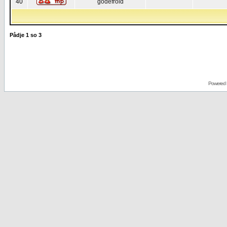
40
godefroid
Pådje
1
so
3
Powered